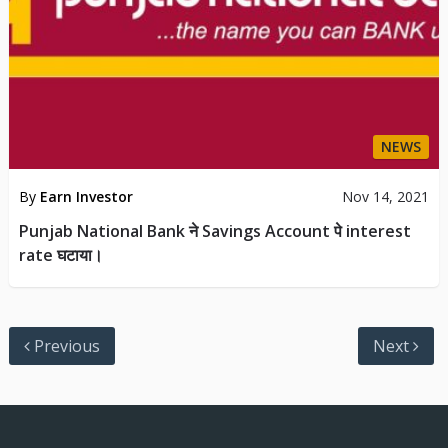
NEWS
By
Earn Investor
Nov 14, 2021
Punjab National Bank ने Savings Account पे interest
rate घटाया।
Previous
Next